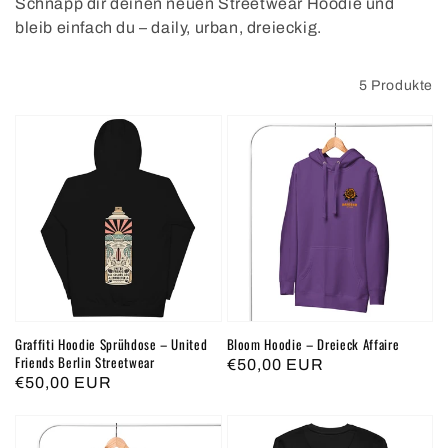
Schnapp dir deinen neuen Streetwear Hoodie und
bleib einfach du – daily, urban, dreieckig.
Filtern und sortieren
5 Produkte
Graffiti Hoodie Sprühdose – United
Bloom Hoodie – Dreieck Affaire
Friends Berlin Streetwear
Normaler
€50,00 EUR
Normaler
€50,00 EUR
Preis
Preis